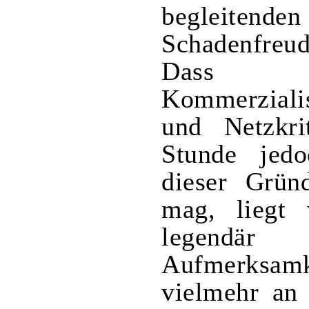
begleitende
Schadenfreu
Dass g
Kommerziali
und Netzkri
Stunde jedo
dieser Grün
mag, liegt 
legend
Aufmerksam
vielmehr an 