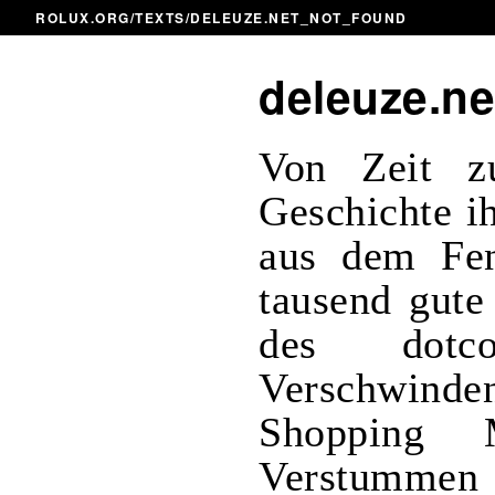
ROLUX.ORG
/
TEXTS
/DELEUZE.NET_NOT_FOUND
deleuze.ne
Von Zeit z
Geschichte i
aus dem Fen
tausend gute
des dotc
Verschwind
Shopping 
Verstum