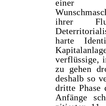
einer rh
Wunschmasch
ihrer Flu
Deterritorial
harte Ident
Kapitalanla
verflüssige,
zu gehen dro
deshalb so v
dritte Phase 
Anfänge sc