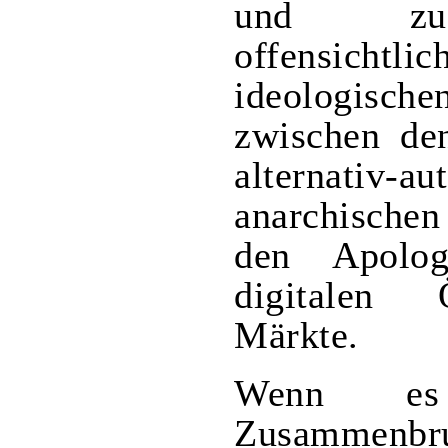
und zug
offensichtlic
ideologisch
zwischen den
alternativ-a
anarchische
den Apolog
digitalen
Märkte.
Wenn es
Zusammen