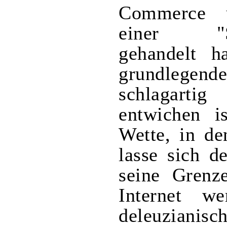
Commerce 
einer "Spe
gehandelt h
grundlegend
schlagartig
entwichen i
Wette, in de
lasse sich d
seine Grenz
Internet w
deleuzianis