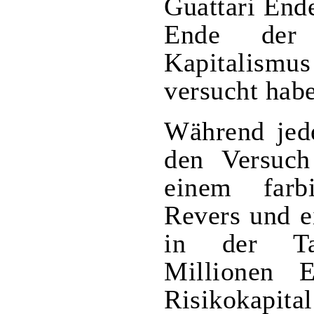
Guattari End
Ende der 
Kapitalis
versucht hab
Während jede
den Versuch
einem far
Revers und e
in der Ta
Millionen 
Risikokapita