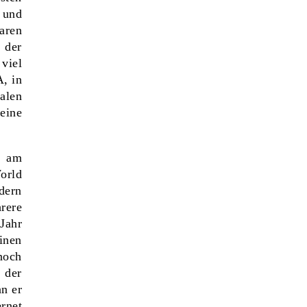
 und
aren
der
viel
A, in
alen
eine
d am
orld
dern
rere
Jahr
inen
 noch
 der
n er
rnet