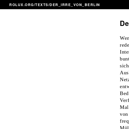
ROLUX.ORG
/
TEXTS
/DER_IRRE_VON_BERLIN
De
Wen
red
Int
bun
sic
Aus
Net
ent
Bed
Ver
Mal
von
freq
Mül