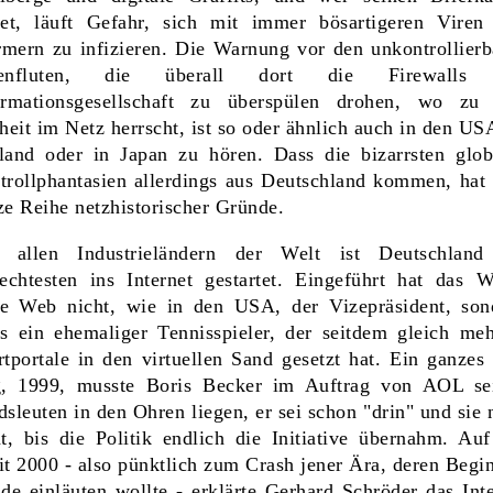
net, läuft Gefahr, sich mit immer bösartigeren Viren
mern zu infizieren. Die Warnung vor den unkontrollierb
tenfluten, die überall dort die Firewalls 
ormationsgesellschaft zu überspülen drohen, wo zu 
heit im Netz herrscht, ist so oder ähnlich auch in den US
land oder in Japan zu hören. Dass die bizarrsten glob
trollphantasien allerdings aus Deutschland kommen, hat 
ze Reihe netzhistorischer Gründe.
 allen Industrieländern der Welt ist Deutschlan
lechtesten ins Internet gestartet. Eingeführt hat das W
e Web nicht, wie in den USA, der Vizepräsident, son
ss ein ehemaliger Tennisspieler, der seitdem gleich meh
tportale in den virtuellen Sand gesetzt hat. Ein ganzes 
g, 1999, musste Boris Becker im Auftrag von AOL se
sleuten in den Ohren liegen, er sei schon "drin" und sie
ht, bis die Politik endlich die Initiative übernahm. Auf
t 2000 - also pünktlich zum Crash jener Ära, deren Begin
de einläuten wollte - erklärte Gerhard Schröder das Inte