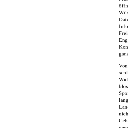
öff
Wür
Da
Inf
Frei
Eng
Kon
gan
Von
sch
Wid
blo
Spor
lan
Land
nic
Cebi
gera