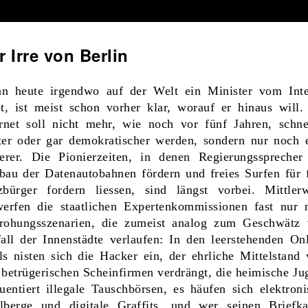
r Irre von Berlin
n heute irgendwo auf der Welt ein Minister vom Inte
et, ist meist schon vorher klar, worauf er hinaus will.
ernet soll nicht mehr, wie noch vor fünf Jahren, schnel
ter oder gar demokratischer werden, sondern nur noch e
herer. Die Pionierzeiten, in denen Regierungssprecher
bau der Datenautobahnen fördern und freies Surfen für f
zbürger fordern liessen, sind längst vorbei. Mittlerw
werfen die staatlichen Expertenkommissionen fast nur 
rohungsszenarien, die zumeist analog zum Geschwätz
fall der Innenstädte verlaufen: In den leerstehenden Onl
ls nisten sich die Hacker ein, der ehrliche Mittelstand 
 betrügerischen Scheinfirmen verdrängt, die heimische Ju
uentiert illegale Tauschbörsen, es häufen sich elektroni
lberge und digitale Graffits, und wer seinen Briefka