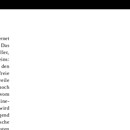
rnet
 Das
ler,
ins:
 den
reie
eile
noch
 vom
ine-
wird
gend
sche
sten